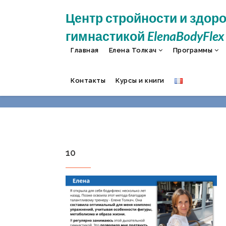
Центр стройности и здор
гимнастикой
ElenaBodyFlex
Главная
Елена Толкач
Программы
Контакты
Курсы и книги
10