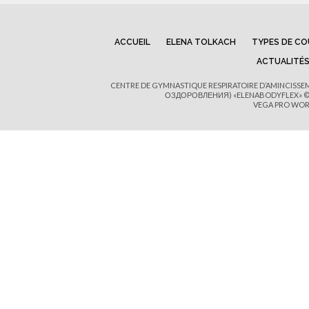
ACCUEIL
ELENA TOLKACH
TYPES DE C
ACTUALITÉ
CENTRE DE GYMNASTIQUE RESPIRATOIRE D’AMINCISS
ОЗДОРОВЛЕНИЯ) «ELENABODYFLEX» © 
VEGA PRO WOR